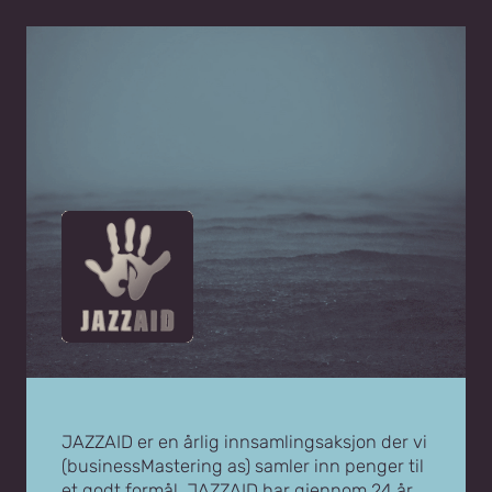
Hopp
til
innhold
JAZZAID er en årlig innsamlingsaksjon der vi
(businessMastering as) samler inn penger til
et godt formål. JAZZAID har gjennom 24 år