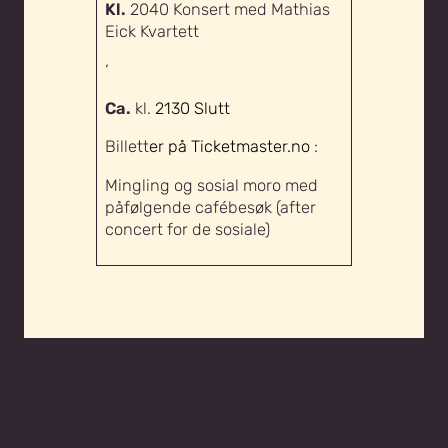
Kl.
2040 Konsert med Mathias
Eick Kvartett
‘
Ca.
kl.
2130 Slutt
Billett
er på Ticketmaster.no
:
Mingling og sosial moro med
påfølgende cafébesøk (after
concert for de sosiale)
Designed with WordPress