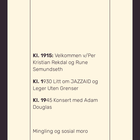
HUMANITÆRE
JAZZKVELDEN INKL. EN
KORT PRESENTASJON AV
LEGER UTEN GRENSER
SITT VIKTIGE ARBEID
Kl. 1915:
Velkommen v/Per
Kristian Rekdal og Rune
Semundseth
Kl. 1
930 Litt om JAZZAID og
Leger Uten Grenser
Kl. 19
45 Konsert med Adam
Douglas
Mingling og sosial moro