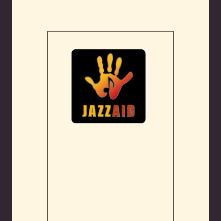
2022
JAZZAID ARRANGERES
FOR 20. GANG OG VI ER
STOLTE OG HENRYKT
OVER Å KUNNE
PRESENTERE FØLGENDE
PROGRAM FOR DENNE